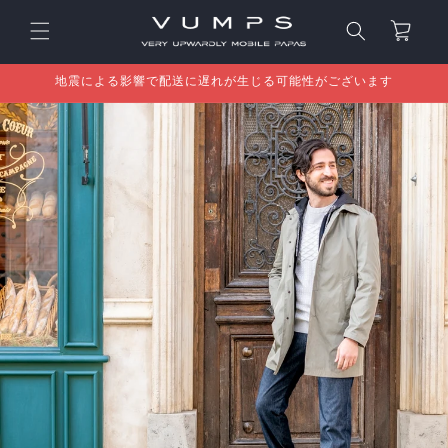
コンテ
カ
ンツに
ー
進む
ト
地震による影響で配送に遅れが生じる可能性がございます