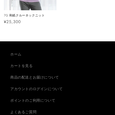
7G 和紙クルーネックニット
通
¥25,300
常
価
格
ホーム
カートを見る
商品の配送とお届けについて
アカウントのログインについて
ポイントのご利用について
よくあるご質問