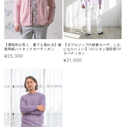
【通気性が良く、夏でも着れる】備
【ダブルジップの軽量カーデ。しわ
後和紙ハイネックカーディガン
になりにくい】14Gリネン混切替ZIP
カーディガン
通
¥25,300
通
¥31,900
常
常
価
価
格
格